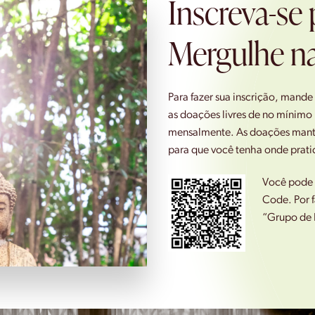
Inscreva-se 
Mergulhe na
Para fazer sua inscrição, mande
as
doações livres
de no mínimo 
mensalmente. As doações mant
para que você tenha onde prati
Você pode f
Code. Por f
“Grupo de 