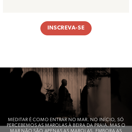
INSCREVA-SE
MEDITAR É COMO ENTRAR NO MAR. NO INÍCIO, SÓ
PERCEBEMOS AS MAROLAS À BEIRA DA PRAIA. MAS O
MAR NÃO SÃO APENAS AS MAROLAS, EMBORA AS