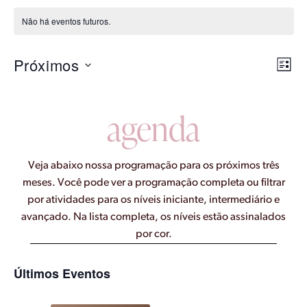
Não há eventos futuros.
Nave
Nave
Próximos
LISTA
do
de
visual
Selecione
visua
a
Even
agenda
data.
Veja abaixo nossa programação para os próximos três
meses. Você pode ver a programação completa ou filtrar
por atividades para os níveis iniciante, intermediário e
avançado. Na lista completa, os níveis estão assinalados
por cor.
Últimos Eventos