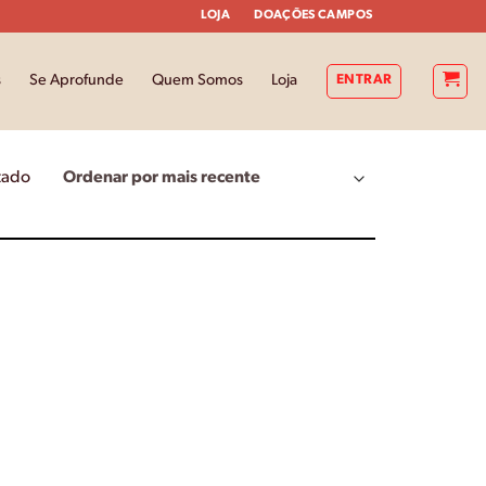
LOJA
DOAÇÕES CAMPOS
s
Se Aprofunde
Quem Somos
Loja
ENTRAR
tado