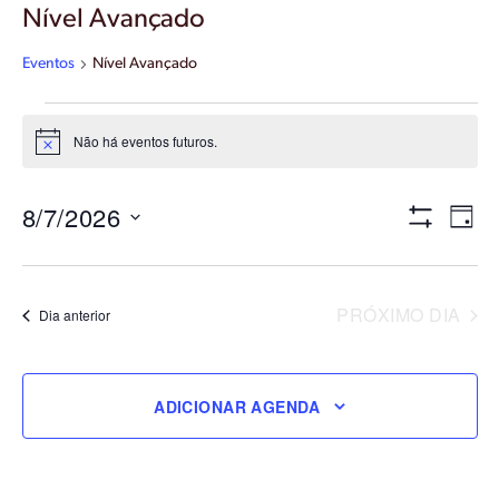
Nível Avançado
Eventos
Nível Avançado
Eventos
Não há eventos futuros.
for
Notice
7
Navegaç
Nave
8/7/2026
agosto,
DIA
do
Mostrar
de
2026
Filtros
visual
Selecione
visuais
a
Even
data.
PRÓXIMO DIA
Dia anterior
ADICIONAR AGENDA