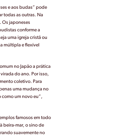
euses e aos budas” pode
ar todas as outras. Na
. Os japoneses
 budistas conforme a
ja uma igreja cristã ou
 múltipla e flexível
comum no Japão a prática
rada do ano. Por isso,
ento coletivo. Para
é apenas uma mudança no
so como um novo eu”,
 templos famosos em todo
 beira-mar, o sino de
trando suavemente no