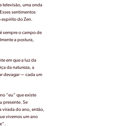
a televisão, uma onda
 Esses sentimentos
 espírito do Zen.
” é sempre o campo de
lmente a postura,
nte em que a luz da
rça da natureza, a
rar devagar — cada um
no “eu” que existe
u presente. Se
 virada do ano, então,
que vivemos um ano
e”.