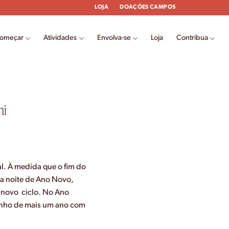
LOJA
DOAÇÕES CAMPOS
começar
Atividades
Envolva-se
Loja
Contribua
hi
l. À medida que o fim do
da noite de Ano Novo,
 novo ciclo. No Ano
minho de mais um ano com