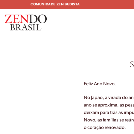
Skip
COMUNIDADE ZEN BUDISTA
to
content
S
Feliz Ano Novo.
No Japão, a virada do a
ano se aproxima, as pess
deixam para trás as imp
Novo, as famílias se re
o coração renovado.