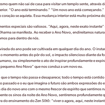
smo quem não sai de casa para visitar um templo sente, através d
terior. “O ano está terminando.” “Um novo ano está começando.”
 coração se aquieta. Essa mudança interior está muito próxima do
ntos especiais são valiosos. “Aqui, agora, neste exato instante
 Dharma se manifesta. Ao receber o Ano Novo, endireitamos natura
amos para dentro de nós.
virada do ano pode ser cultivada em qualquer dia do ano. O insta
 o momento antes do pôr do sol, o impacto silencioso diante da fo
umano, ou simplesmente o ato de inspirar profundamente e expi
“pequeno Ano Novo” que nos conduz a um novo eu.
que o tempo não passa e desaparece; todo o tempo está contido 
 o passado e o eu que imagina o futuro são ambos expressões do e
 dia do novo ano com o mesmo frescor de espírito que sentimos na
nte os sinos da noite de Ano Novo, sentiremos profundamente 
iva do ensinamento do Zen Sōtō: “viver o agora, aqui, neste instant