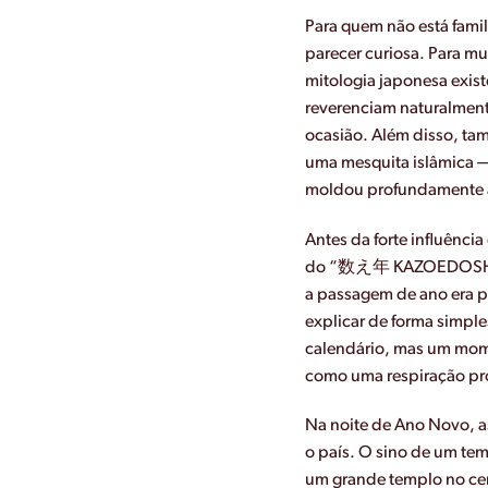
Para quem não está famil
parecer curiosa. Para mui
mitologia japonesa exis
reverenciam naturalmente
ocasião. Além disso, tam
uma mesquita islâmica — 
moldou profundamente a 
Antes da forte influênci
do “数え年 KAZOEDOSHI”, e
a passagem de ano era 
explicar de forma simple
calendário, mas um mome
como uma respiração pr
Na noite de Ano Novo, a
o país. O sino de um tem
um grande templo no ce