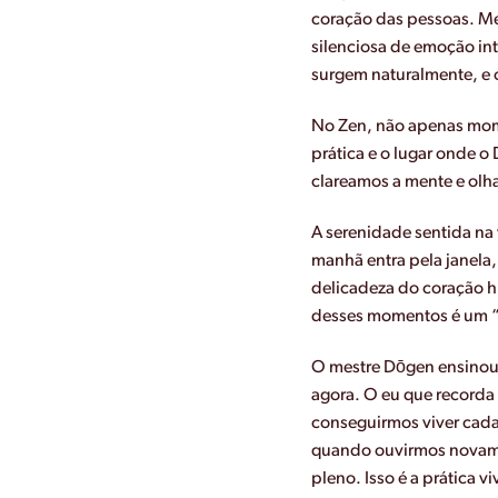
coração das pessoas. Me
silenciosa de emoção in
surgem naturalmente, e o
No Zen, não apenas mome
prática e o lugar onde o
clareamos a mente e olh
A serenidade sentida na 
manhã entra pela janela,
delicadeza do coração h
desses momentos é um 
O mestre Dōgen ensinou 
agora. O eu que recorda
conseguirmos viver cada
quando ouvirmos novame
pleno. Isso é a prática v