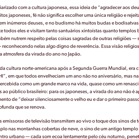
iarizado com a cultura japonesa, essa ideia de “agradecer aos d
tos japoneses, fé não significa escolher uma única religião e rejeit
tem inúmeros deuses, e no budismo há muitos budas e bodisatvas
 todos eles e visitam tanto santuários xintoístas quanto templos
bém nutrem respeito pelas coisas sagradas de outras religiões — se
reconhecendo nelas algo digno de reverência. Essa visão religiosa
atmosfera da virada do ano no Japão.
a da cultura norte‑americana após a Segunda Guerra Mundial, era 
m que todos envelheciam um ano não no aniversário, mas na vi
percebida como um grande marco na vida, quase como um renascim
s ao público brasileiro: para os japoneses, a virada do ano não 
nto de “deixar silenciosamente o velho eu e dar o primeiro pas
ofunda que se renova.
s emissoras de televisão transmitem ao vivo o toque dos sinos de
plo nas montanhas cobertas de neve, o sino de um antigo templo à
ntro urbano — cada som ecoa lentamente pelo céu noturno, pene