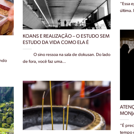
“Essa e
última.
KOANS E REALIZAÇÃO – O ESTUDO SEM
ESTUDO DA VIDA COMO ELA É
O sino ressoa na sala de dokusan. Do lado
ando
de fora, você faz uma...
ATENÇ
MONJ
“É prec
tempo d