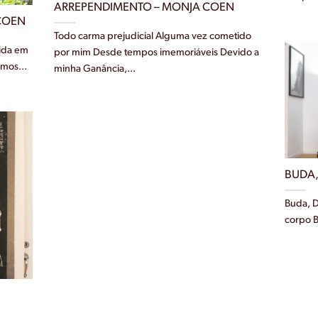
ARREPENDIMENTO – MONJA COEN
COEN
Todo carma prejudicial Alguma vez cometido
vida em
por mim Desde tempos imemoriáveis Devido a
imos...
minha Ganância,...
BUDA,
Buda, 
corpo B